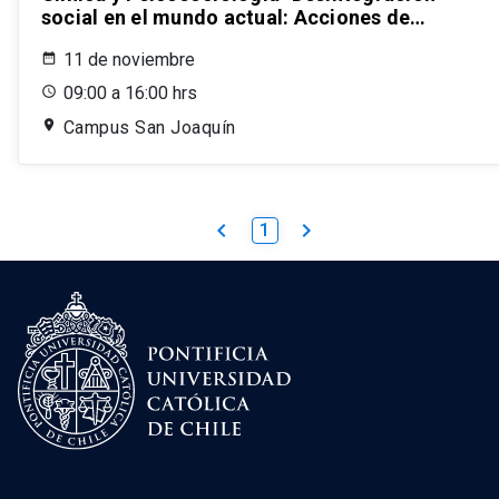
social en el mundo actual: Acciones de
resistencia y nuevos imaginarios"
11 de noviembre
09:00 a 16:00 hrs
Campus San Joaquín
keyboard_arrow_left
keyboard_arrow_right
1