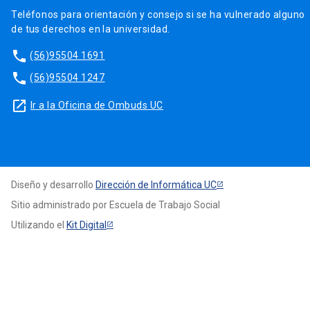
Teléfonos para orientación y consejo si se ha vulnerado alguno
de tus derechos en la universidad.
phone
(56)95504 1691
phone
(56)95504 1247
launch
Ir a la Oficina de Ombuds UC
Diseño y desarrollo
Dirección de Informática UC
Sitio administrado por Escuela de Trabajo Social
Utilizando el
Kit Digital