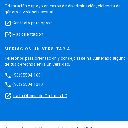
Orientación y apoyo en casos de discriminación, violencia de
género o violencia sexual.
launch
Contacto para apoyo
launch
Más orientación
MEDIACIÓN UNIVERSITARIA
Teléfonos para orientación y consejo si se ha vulnerado alguno
de tus derechos en la universidad.
phone
(56)95504 1691
phone
(56)95504 1247
launch
Ir a la Oficina de Ombuds UC