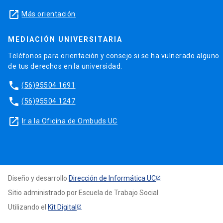
launch
Más orientación
MEDIACIÓN UNIVERSITARIA
Teléfonos para orientación y consejo si se ha vulnerado alguno
de tus derechos en la universidad.
phone
(56)95504 1691
phone
(56)95504 1247
launch
Ir a la Oficina de Ombuds UC
Diseño y desarrollo
Dirección de Informática UC
Sitio administrado por Escuela de Trabajo Social
Utilizando el
Kit Digital