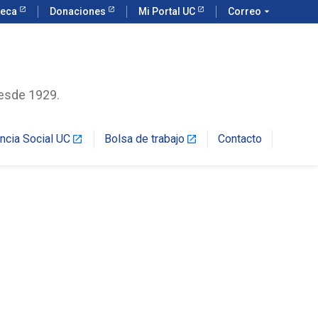
teca
Donaciones
Mi Portal UC
Correo
arrow_drop_down
desde 1929.
encia Social UC
Bolsa de trabajo
Contacto
launch
launch