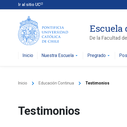
Ir al sitio UC
Escuela 
De la Facultad d
Inicio
Nuestra Escuela
Pregrado
Pos
arrow_drop_down
arrow_drop_down
keyboard_arrow_right
keyboard_arrow_right
Inicio
Educación Continua
Testimonios
Testimonios