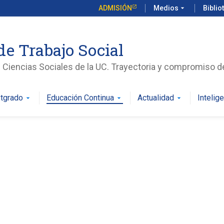
ADMISIÓN
Medios
arrow_drop_down
Biblio
de Trabajo Social
e Ciencias Sociales de la UC. Trayectoria y compromiso 
tgrado
Educación Continua
Actualidad
Intelig
arrow_drop_down
arrow_drop_down
arrow_drop_down