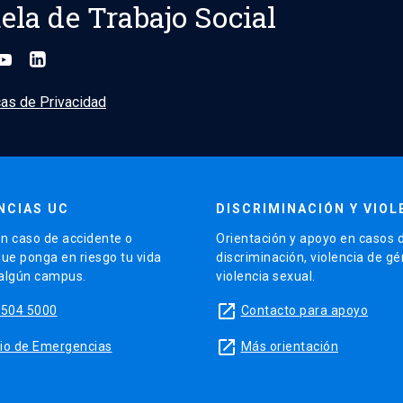
ela de Trabajo Social
cas de Privacidad
NCIAS UC
DISCRIMINACIÓN Y VIOL
n caso de accidente o
Orientación y apoyo en casos 
que ponga en riesgo tu vida
discriminación, violencia de g
 algún campus.
violencia sexual.
launch
5504 5000
Contacto para apoyo
launch
sitio de Emergencias
Más orientación