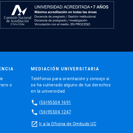
ENCIA
MEDIACIÓN UNIVERSITARIA
de
Teléfonos para orientación y consejo si
énero o
se ha vulnerado alguno de tus derechos
en la universidad.
phone
(56)95504 1691
phone
(56)95504 1247
launch
Ir a la Oficina de Ombuds UC