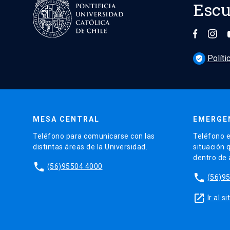
Escu
Políti
verified_user
MESA CENTRAL
EMERGE
Teléfono para comunicarse con las
Teléfono e
distintas áreas de la Universidad.
situación 
dentro de
phone
(56)95504 4000
phone
(56)9
launch
Ir al 