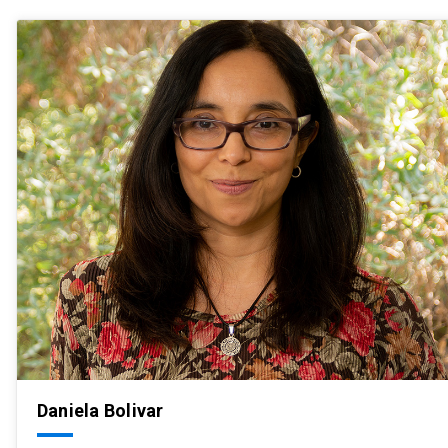
anual, que se brindará de acuerdo con los recursos
disponibles y la evaluación de los antecedentes de
los postulantes. Dicha evaluación la realizará el
Comité de Postgrado de la Escuela de Trabajo Social.
Será válida por un año, por lo que para renovar es
necesario repostular para su evaluación.
[*] La cantidad anual de becas que serán entregadas
dependerá de la evaluación económica interna que
realice la Escuela de Trabajo Social.
BECAS EXTERNAS
Las becas externas son beneficios entregados por
instituciones que no forman parte de la Escuela de
Trabajo Social de la PUC.
Beca COES Centro de Estudios de Conflicto y
Daniela Bolivar
Cohesión Social