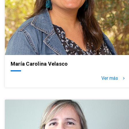
María Carolina Velasco
Ver más
keyboard_arrow_right