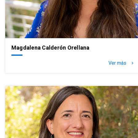
Magdalena Calderón Orellana
Ver más
keyboard_arrow_right