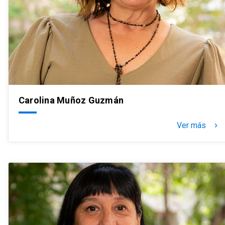
Carolina Muñoz Guzmán
Ver más
keyboard_arrow_right