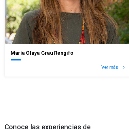
María Olaya Grau Rengifo
Ver más
keyboard_arrow_right
Conoce las experiencias de