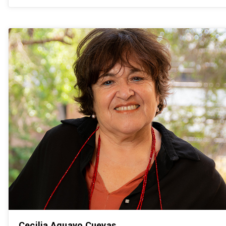
profesionales de áreas específicas como historia,
filosofía, antropología y otras especialidades afines.
Durante el año 2022, tras haber postulado a este
concurso de manera autónoma, dos de nuestras
estudiantes de Magister han sido beneficiadas con la
beca de esta Fundación.
Para resolver consultas de esta Beca, revisar el sitio
web de la Fundación:
https://www.fvolcancalbuco.cl/
Cecilia Aguayo Cuevas