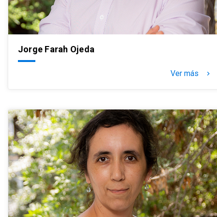
Jorge Farah Ojeda
Ver más
keyboard_arrow_right