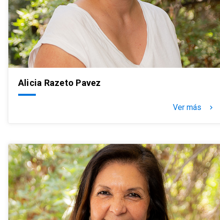
Alicia Razeto Pavez
Ver más
keyboard_arrow_right