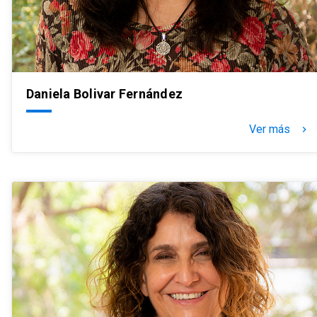
Daniela Bolivar Fernández
Ver más
keyboard_arrow_right