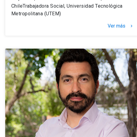
ChileTrabajadora Social, Universidad Tecnológica
Metropolitana (UTEM)
Ver más
keyboard_arrow_right