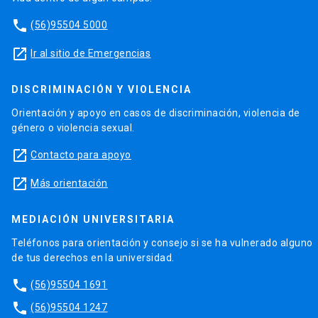
phone
(56)95504 5000
launch
Ir al sitio de Emergencias
DISCRIMINACIÓN Y VIOLENCIA
Orientación y apoyo en casos de discriminación, violencia de
género o violencia sexual.
launch
Contacto para apoyo
launch
Más orientación
MEDIACIÓN UNIVERSITARIA
Teléfonos para orientación y consejo si se ha vulnerado alguno
de tus derechos en la universidad.
phone
(56)95504 1691
phone
(56)95504 1247