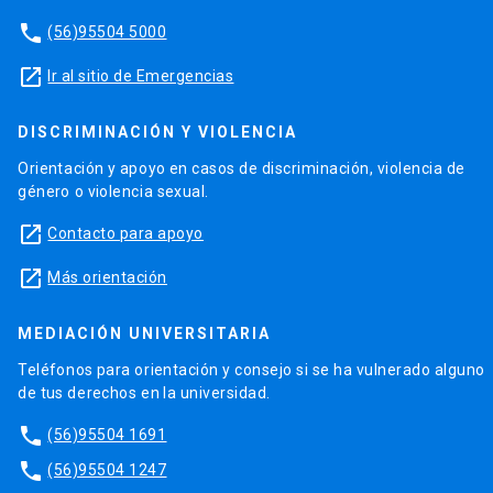
phone
(56)95504 5000
launch
Ir al sitio de Emergencias
DISCRIMINACIÓN Y VIOLENCIA
Orientación y apoyo en casos de discriminación, violencia de
género o violencia sexual.
launch
Contacto para apoyo
launch
Más orientación
MEDIACIÓN UNIVERSITARIA
Teléfonos para orientación y consejo si se ha vulnerado alguno
de tus derechos en la universidad.
phone
(56)95504 1691
phone
(56)95504 1247