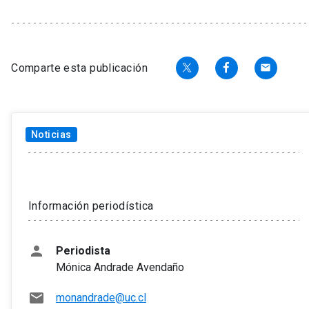
Comparte esta publicación
email
Noticias
Tema
Información periodística
person
Periodista
Mónica Andrade Avendaño
mail
monandrade@uc.cl