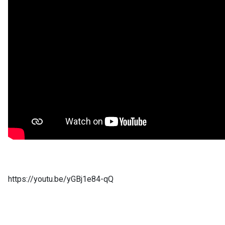
https://youtu.be/yGBj1e84-qQ