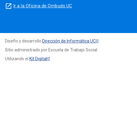
launch
Ir a la Oficina de Ombuds UC
Diseño y desarrollo
Dirección de Informática UC
Sitio administrado por Escuela de Trabajo Social
Utilizando el
Kit Digital