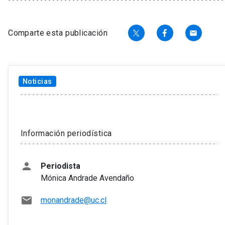
Comparte esta publicación
email
Noticias
Tema
Información periodística
person
Periodista
Mónica Andrade Avendaño
mail
monandrade@uc.cl