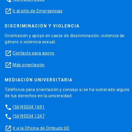
launch
Ir al sitio de Emergencias
DISCRIMINACIÓN Y VIOLENCIA
Orientación y apoyo en casos de discriminación, violencia de
género o violencia sexual.
launch
Contacto para apoyo
launch
Más orientación
MEDIACIÓN UNIVERSITARIA
Teléfonos para orientación y consejo si se ha vulnerado alguno
de tus derechos en la universidad.
phone
(56)95504 1691
phone
(56)95504 1247
launch
Ir a la Oficina de Ombuds UC